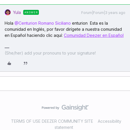
Yula
Forum|Forum|3 years ago
ANSWER
Hola
@Centurion Romano Siciliano
enturion Esta es la
comunidad en Inglés, por favor dirígete a nuestra comunidad
en Español haciendo clic aquí:
Comunidad Deezer en Español
(She/her) add your pronouns to your signature!
TERMS OF USE DEEZER COMMUNITY SITE
Accessibility
statement