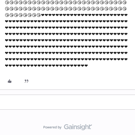
😘😘😘😘😘😘😘😘😘😘😘😘😘😘😘😘😘😘😘😘😘😘😘😘😘😘😘
😘😘😘😘😘😘😘😘😘😘😘😘😘😘😘😘😘😘😘😘😘😘😘😘😘😘😘
😘😘😘😘😘😘😘😘❤❤❤❤❤❤❤❤❤❤❤❤❤❤❤❤❤❤❤❤❤❤❤❤
❤❤❤❤❤❤❤❤❤❤❤❤❤❤❤❤❤❤❤❤❤❤❤❤❤❤❤❤❤❤❤❤❤❤
❤❤❤❤❤❤❤❤❤❤❤❤❤❤❤❤❤❤❤❤❤❤❤❤❤❤❤❤❤❤❤❤❤❤
❤❤❤❤❤❤❤❤❤❤❤❤❤❤❤❤❤❤❤❤❤❤❤❤❤❤❤❤❤❤❤❤❤❤
❤❤❤❤❤❤❤❤❤❤❤❤❤❤❤❤❤❤❤❤❤❤❤❤❤❤❤❤❤❤❤❤❤❤
❤❤❤❤❤❤❤❤❤❤❤❤❤❤❤❤❤❤❤❤❤❤❤❤❤❤❤❤❤❤❤❤❤❤
❤❤❤❤❤❤❤❤❤❤❤❤❤❤❤❤❤❤❤❤❤❤❤❤❤❤❤❤❤❤❤❤❤❤
❤❤❤❤❤❤❤❤❤❤❤❤❤❤❤❤❤❤❤❤❤❤❤❤❤❤❤❤❤❤❤❤❤❤
❤❤❤❤❤❤❤❤❤❤❤❤❤❤❤❤❤❤❤❤❤❤❤