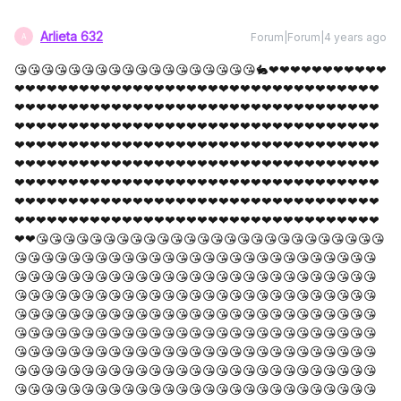
Arlieta 632
Forum|Forum|4 years ago
A
😘😘😘😘😘😘😘😘😘😘😘😘😘😘😘😘😘😘🐇❤❤❤❤❤❤❤❤❤❤❤
❤❤❤❤❤❤❤❤❤❤❤❤❤❤❤❤❤❤❤❤❤❤❤❤❤❤❤❤❤❤❤❤❤❤
❤❤❤❤❤❤❤❤❤❤❤❤❤❤❤❤❤❤❤❤❤❤❤❤❤❤❤❤❤❤❤❤❤❤
❤❤❤❤❤❤❤❤❤❤❤❤❤❤❤❤❤❤❤❤❤❤❤❤❤❤❤❤❤❤❤❤❤❤
❤❤❤❤❤❤❤❤❤❤❤❤❤❤❤❤❤❤❤❤❤❤❤❤❤❤❤❤❤❤❤❤❤❤
❤❤❤❤❤❤❤❤❤❤❤❤❤❤❤❤❤❤❤❤❤❤❤❤❤❤❤❤❤❤❤❤❤❤
❤❤❤❤❤❤❤❤❤❤❤❤❤❤❤❤❤❤❤❤❤❤❤❤❤❤❤❤❤❤❤❤❤❤
❤❤❤❤❤❤❤❤❤❤❤❤❤❤❤❤❤❤❤❤❤❤❤❤❤❤❤❤❤❤❤❤❤❤
❤❤❤❤❤❤❤❤❤❤❤❤❤❤❤❤❤❤❤❤❤❤❤❤❤❤❤❤❤❤❤❤❤❤
❤❤😘😘😘😘😘😘😘😘😘😘😘😘😘😘😘😘😘😘😘😘😘😘😘😘😘😘
😘😘😘😘😘😘😘😘😘😘😘😘😘😘😘😘😘😘😘😘😘😘😘😘😘😘😘
😘😘😘😘😘😘😘😘😘😘😘😘😘😘😘😘😘😘😘😘😘😘😘😘😘😘😘
😘😘😘😘😘😘😘😘😘😘😘😘😘😘😘😘😘😘😘😘😘😘😘😘😘😘😘
😘😘😘😘😘😘😘😘😘😘😘😘😘😘😘😘😘😘😘😘😘😘😘😘😘😘😘
😘😘😘😘😘😘😘😘😘😘😘😘😘😘😘😘😘😘😘😘😘😘😘😘😘😘😘
😘😘😘😘😘😘😘😘😘😘😘😘😘😘😘😘😘😘😘😘😘😘😘😘😘😘😘
😘😘😘😘😘😘😘😘😘😘😘😘😘😘😘😘😘😘😘😘😘😘😘😘😘😘😘
😘😘😘😘😘😘😘😘😘😘😘😘😘😘😘😘😘😘😘😘😘😘😘😘😘😘😘