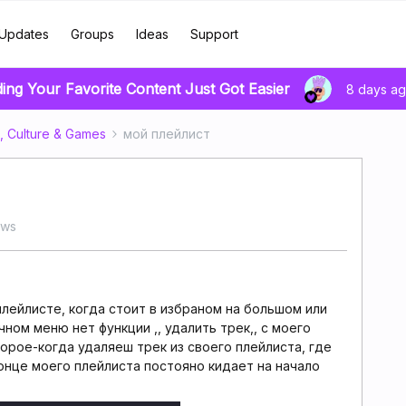
Updates
Groups
Ideas
Support
ding Your Favorite Content Just Got Easier
8 days a
, Culture & Games
мой плейлист
ews
лейлисте, когда стоит в избраном на большом или
ном меню нет функции ,, удалить трек,, с моего
орое-когда удаляеш трек из своего плейлиста, где
конце моего плейлиста постояно кидает на начало