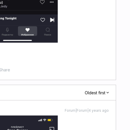
Share
Oldest first
Forum|Forum|4 years ago