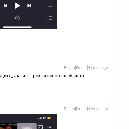
Forum|Forum|4 years ago
ию ,,удалить трек’’ из моего плейлиста
Forum|Forum|4 years ago