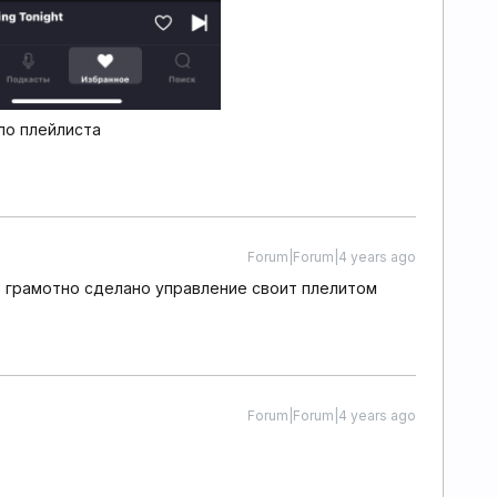
ло плейлиста
Forum|Forum|4 years ago
нь грамотно сделано управление своит плелитом
Forum|Forum|4 years ago