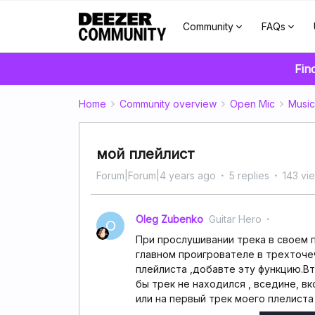
Community
FAQs
Fin
Home
Community overview
Open Mic
Music
мой плейлист
Forum|Forum|4 years ago
5 replies
143 vi
Oleg Zubenko
Guitar Hero
O
При прослушивании трека в своем п
главном проигрователе в трехточеч
плейлиста ,добавте эту функцию.Вт
бы трек не находился , вседине, в
или на первый трек моего плелиста