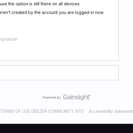
se the option is still there on all devices.
weren’t created by the account you are logged in now.
ignature!
TERMS OF USE DEEZER COMMUNITY SITE
Accessibility statement