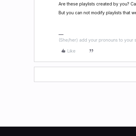
Are these playlists created by you? Cau
But you can not modify playlists that 
(She/her) add your pronouns to your s
Like