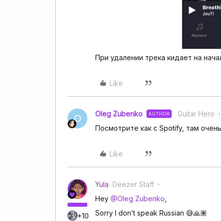
При удалении трека кидает на нача
Like
Oleg Zubenko
Guitar Hero
AUTHOR
O
Посмотрите как с Spotify, там оче
Like
Yula
Deezer Staff
Hey
@Oleg Zubenko
,
Sorry I don’t speak Russian 😅🙏🏽
+10