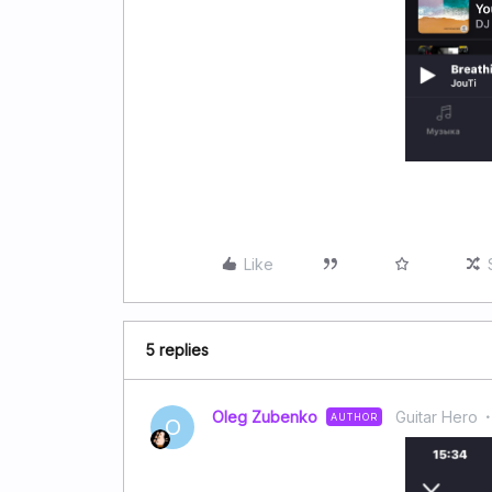
Like
5 replies
Oleg Zubenko
Guitar Hero
AUTHOR
O