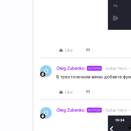
Like
Oleg Zubenko
Guitar Hero
AUTHOR
O
В трехточечном меню добавте функц
Like
Oleg Zubenko
Guitar Hero
AUTHOR
O