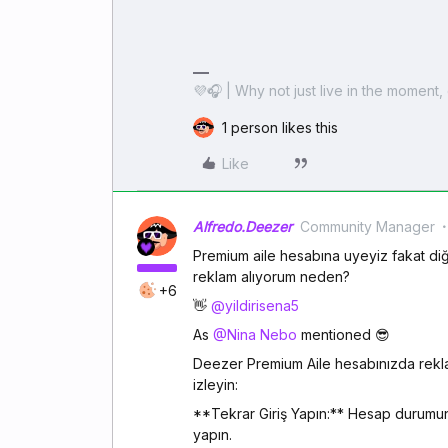
💜🎧 | Why not just live in the moment, 
1 person likes this
Like
Alfredo.Deezer
Community Manager
Premium aile hesabına uyeyiz fakat di
reklam alıyorum neden?
+6
👋 ​
@yildirisena5
As ​
@Nina Nebo
mentioned 😎
Deezer Premium Aile hesabınızda rekla
izleyin:
**Tekrar Giriş Yapın:** Hesap durumun
yapın.