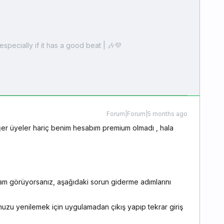
especially if it has a good beat | 🎶💜
Forum|Forum|5 months ago
ğer üyeler hariç benim hesabım premium olmadı , hala
m görüyorsanız, aşağıdaki sorun giderme adımlarını
uzu yenilemek için uygulamadan çıkış yapıp tekrar giriş