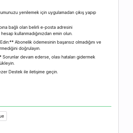
rumunuzu yenilemek için uygulamadan çıkış yapıp
na bağlı olan belirli e-posta adresini
siz hesap kullanmadığınızdan emin olun.
in:** Abonelik ödemesinin başarısız olmadığını ve
rmediğini doğrulayın.
 Sorunlar devam ederse, olası hataları gidermek
ükleyin.
r Destek ile iletişime geçin.
sue