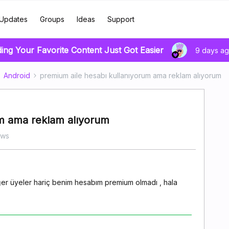
Updates
Groups
Ideas
Support
ding Your Favorite Content Just Got Easier
9 days a
Android
premium aile hesabı kullanıyorum ama reklam alıyorum
um ama reklam alıyorum
ews
ğer üyeler hariç benim hesabım premium olmadı , hala