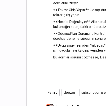
adımlarını izleyin:
**Tekrar Giriş Yapın:** Hesap du
tekrar giriş yapın.
**Hesabı Doğrulayın:** Aile hesabı
kullandığınızdan, farklı bir ücret
**Ödeme/Plan Durumunu Kontrol Ed
ücretsiz deneme süresinin sona e
**Uygulamayı Yeniden Yükleyin:**
için uygulamayı kaldırıp yeniden y
Bu adımlar sorunu çözmezse, Deeze
Family
deezer
subscription is