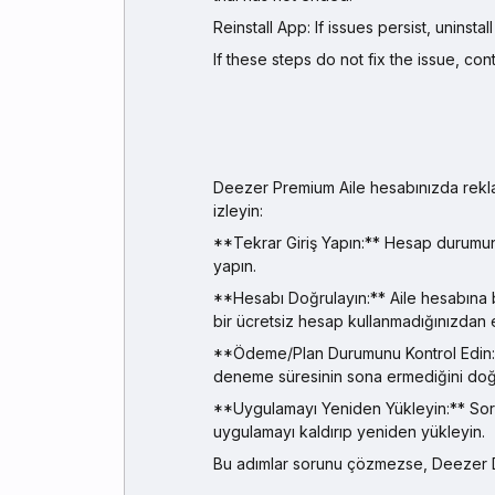
Reinstall App: If issues persist, uninsta
If these steps do not fix the issue, c
Deezer Premium Aile hesabınızda rekla
izleyin:
**Tekrar Giriş Yapın:** Hesap durumun
yapın.
**Hesabı Doğrulayın:** Aile hesabına bağ
bir ücretsiz hesap kullanmadığınızdan 
**Ödeme/Plan Durumunu Kontrol Edin:**
deneme süresinin sona ermediğini doğr
**Uygulamayı Yeniden Yükleyin:** Soru
uygulamayı kaldırıp yeniden yükleyin.
Bu adımlar sorunu çözmezse, Deezer De