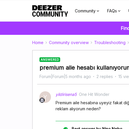
Community
FAQs
Fin
Home
Community overview
Troubleshooting
ANSWERED
premium aile hesabı kullanıyor
Forum|Forum|5 months ago
2 replies
15 vi
yildirisena5
One Hit Wonder
Y
Premium aile hesabına uyeyiz fakat di
reklam alıyorum neden?
Best answer by
Nina Nebo