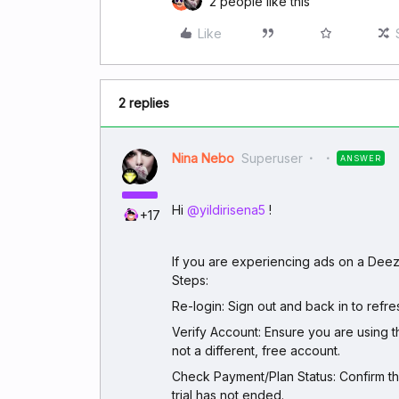
2 people like this
Like
2 replies
Nina Nebo
Superuser
ANSWER
Hi ​
@yildirisena5
!
+17
If you are experiencing ads on a Dee
Steps:
Re-login: Sign out and back in to refre
Verify Account: Ensure you are using t
not a different, free account.
Check Payment/Plan Status: Confirm tha
trial has not ended.