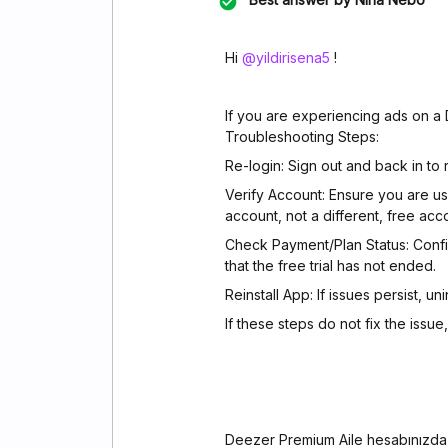
Hi ​
@yildirisena5
!
If you are experiencing ads on a
Troubleshooting Steps:
Re-login: Sign out and back in to 
Verify Account: Ensure you are us
account, not a different, free acc
Check Payment/Plan Status: Confir
that the free trial has not ended.
Reinstall App: If issues persist, un
If these steps do not fix the iss
Deezer Premium Aile hesabınızda