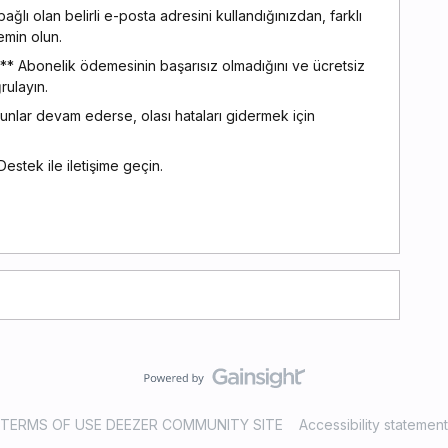
lı olan belirli e-posta adresini kullandığınızdan, farklı
emin olun.
 Abonelik ödemesinin başarısız olmadığını ve ücretsiz
ulayın.
nlar devam ederse, olası hataları gidermek için
stek ile iletişime geçin.
TERMS OF USE DEEZER COMMUNITY SITE
Accessibility statement