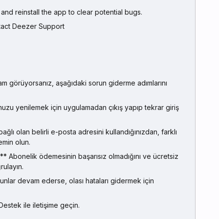
ll and reinstall the app to clear potential bugs.
ontact Deezer Support
m görüyorsanız, aşağıdaki sorun giderme adımlarını
uzu yenilemek için uygulamadan çıkış yapıp tekrar giriş
lı olan belirli e-posta adresini kullandığınızdan, farklı
emin olun.
 Abonelik ödemesinin başarısız olmadığını ve ücretsiz
ulayın.
nlar devam ederse, olası hataları gidermek için
stek ile iletişime geçin.