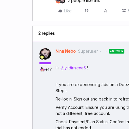
2 people like this
Like
2 replies
Nina Nebo
Superuser
ANSWER
Hi ​
@yildirisena5
!
+17
If you are experiencing ads on a Dee
Steps:
Re-login: Sign out and back in to refre
Verify Account: Ensure you are using t
not a different, free account.
Check Payment/Plan Status: Confirm tha
trial has not ended.