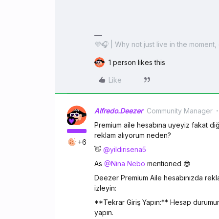
💜🎧 | Why not just live in the moment, 
1 person likes this
Like
Alfredo.Deezer
Community Manager
Premium aile hesabına uyeyiz fakat di
reklam alıyorum neden?
+6
👋 ​
@yildirisena5
As ​
@Nina Nebo
mentioned 😎
Deezer Premium Aile hesabınızda rekla
izleyin:
**Tekrar Giriş Yapın:** Hesap durumun
yapın.