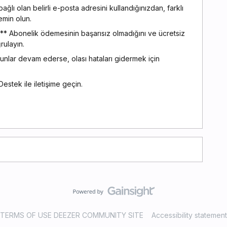
lı olan belirli e-posta adresini kullandığınızdan, farklı
emin olun.
 Abonelik ödemesinin başarısız olmadığını ve ücretsiz
ulayın.
nlar devam ederse, olası hataları gidermek için
stek ile iletişime geçin.
TERMS OF USE DEEZER COMMUNITY SITE
Accessibility statement