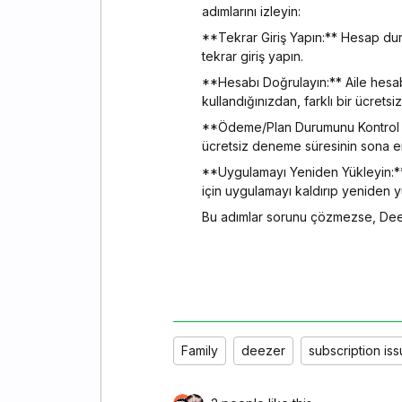
adımlarını izleyin:
**Tekrar Giriş Yapın:** Hesap du
tekrar giriş yapın.
**Hesabı Doğrulayın:** Aile hesabı
kullandığınızdan, farklı bir ücret
**Ödeme/Plan Durumunu Kontrol Ed
ücretsiz deneme süresinin sona e
**Uygulamayı Yeniden Yükleyin:**
için uygulamayı kaldırıp yeniden y
Bu adımlar sorunu çözmezse, Deeze
Family
deezer
subscription is