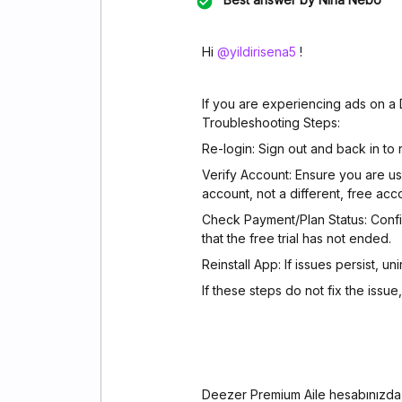
Hi ​
@yildirisena5
!
If you are experiencing ads on a
Troubleshooting Steps:
Re-login: Sign out and back in to 
Verify Account: Ensure you are us
account, not a different, free acc
Check Payment/Plan Status: Confir
that the free trial has not ended.
Reinstall App: If issues persist, un
If these steps do not fix the iss
Deezer Premium Aile hesabınızda