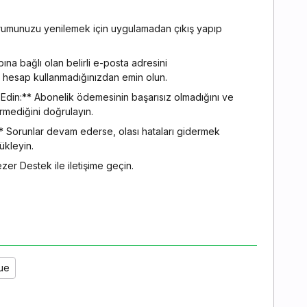
rumunuzu yenilemek için uygulamadan çıkış yapıp
na bağlı olan belirli e-posta adresini
siz hesap kullanmadığınızdan emin olun.
in:** Abonelik ödemesinin başarısız olmadığını ve
rmediğini doğrulayın.
 Sorunlar devam ederse, olası hataları gidermek
ükleyin.
r Destek ile iletişime geçin.
sue