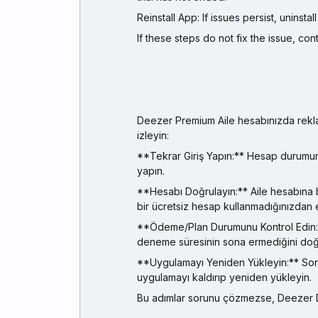
Reinstall App: If issues persist, uninsta
If these steps do not fix the issue, c
Deezer Premium Aile hesabınızda rekla
izleyin:
**Tekrar Giriş Yapın:** Hesap durumun
yapın.
**Hesabı Doğrulayın:** Aile hesabına bağ
bir ücretsiz hesap kullanmadığınızdan 
**Ödeme/Plan Durumunu Kontrol Edin:**
deneme süresinin sona ermediğini doğr
**Uygulamayı Yeniden Yükleyin:** Soru
uygulamayı kaldırıp yeniden yükleyin.
Bu adımlar sorunu çözmezse, Deezer De