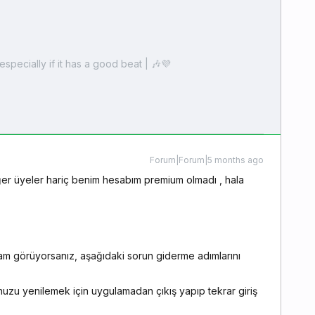
especially if it has a good beat | 🎶💜
Forum|Forum|5 months ago
ğer üyeler hariç benim hesabım premium olmadı , hala
m görüyorsanız, aşağıdaki sorun giderme adımlarını
uzu yenilemek için uygulamadan çıkış yapıp tekrar giriş