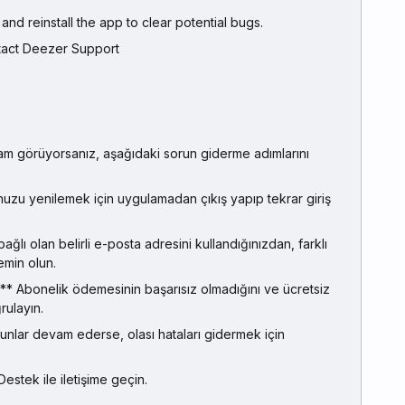
ll and reinstall the app to clear potential bugs.
ontact Deezer Support
m görüyorsanız, aşağıdaki sorun giderme adımlarını
uzu yenilemek için uygulamadan çıkış yapıp tekrar giriş
lı olan belirli e-posta adresini kullandığınızdan, farklı
emin olun.
 Abonelik ödemesinin başarısız olmadığını ve ücretsiz
ulayın.
nlar devam ederse, olası hataları gidermek için
stek ile iletişime geçin.