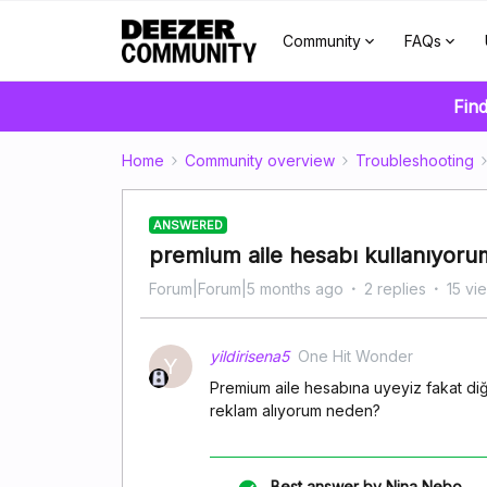
Community
FAQs
Find
Home
Community overview
Troubleshooting
ANSWERED
premium aile hesabı kullanıyor
Forum|Forum|5 months ago
2 replies
15 vi
yildirisena5
One Hit Wonder
Y
Premium aile hesabına uyeyiz fakat di
reklam alıyorum neden?
Best answer by
Nina Nebo